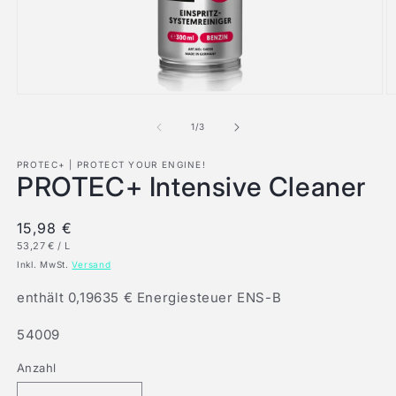
Medien
M
1
2
in
in
von
1
/
3
Modal
M
öffnen
ö
PROTEC+ | PROTECT YOUR ENGINE!
PROTEC+ Intensive Cleaner
Normaler
15,98 €
GRUNDPREIS
PRO
53,27 €
/
L
Preis
Inkl. MwSt.
Versand
enthält 0,19635 € Energiesteuer ENS-B
Art.Nr.:
54009
Anzahl