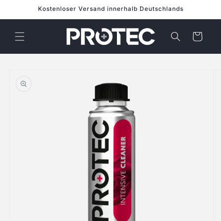
Direkt zum
Kostenloser Versand innerhalb Deutschlands
Inhalt
Warenkorb
duktinformationen
ingen